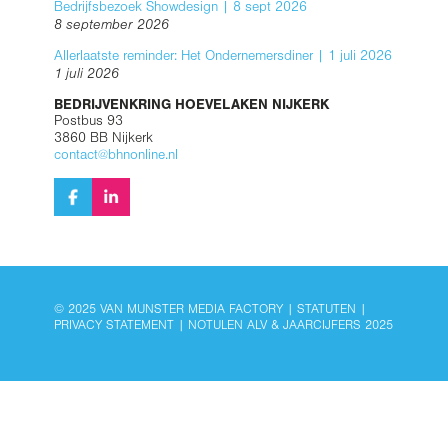
Bedrijfsbezoek Showdesign | 8 sept 2026
8 september 2026
Allerlaatste reminder: Het Ondernemersdiner | 1 juli 2026
1 juli 2026
BEDRIJVENKRING HOEVELAKEN NIJKERK
Postbus 93
3860 BB Nijkerk
contact@bhnonline.nl
© 2025 VAN MUNSTER MEDIA FACTORY |
STATUTEN
|
PRIVACY STATEMENT
|
NOTULEN ALV & JAARCIJFERS 2025